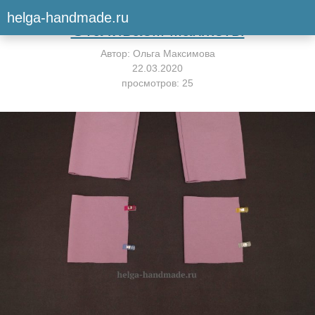
Вернуться к мастер-классу
helga-handmade.ru
Стачиваем манжеты
Автор:
Ольга Максимова
22.03.2020
просмотров: 25