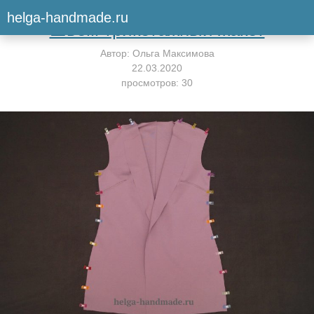
Вернуться к мастер-классу
helga-handmade.ru
Шьём трикотажный жакет
Автор:
Ольга Максимова
22.03.2020
просмотров: 30