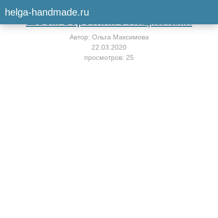
Вернуться к мастер-классу
helga-handmade.ru
Шьём воротник с лацканами
Автор:
Ольга Максимова
22.03.2020
просмотров: 25