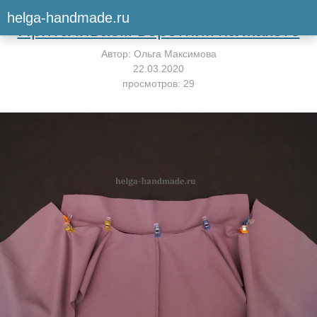
Вернуться к мастер-классу
helga-handmade.ru
Притачиваем воротник на жакете
Автор:
Ольга Максимова
22.03.2020
просмотров: 29