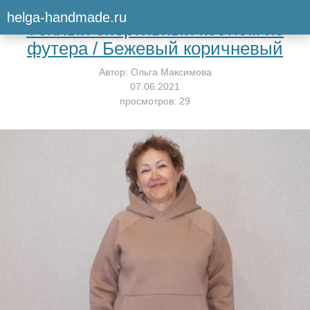
Вернуться к мастер-классу
helga-handmade.ru
Тёплый спортивный костюм из
футера / Бежевый коричневый
Автор:
Ольга Максимова
07.06.2021
просмотров: 29