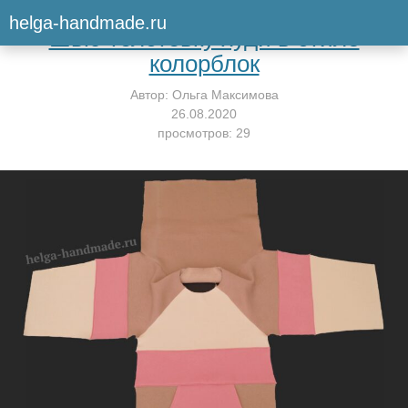
Вернуться к мастер-классу
helga-handmade.ru
Шью толстовку худи в стиле
колорблок
Автор:
Ольга Максимова
26.08.2020
просмотров: 29