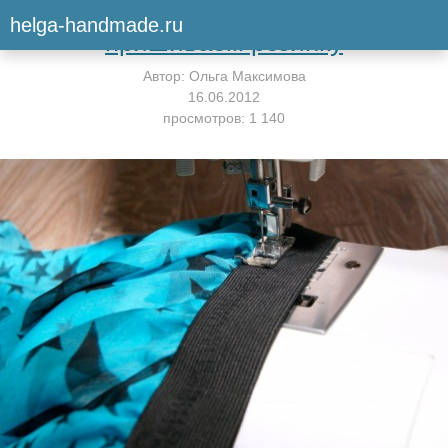
Вернуться к мастер-классу
helga-handmade.ru
пришиваем резинку
Автор:
Ольга Максимова
16.06.2012
просмотров: 1 140