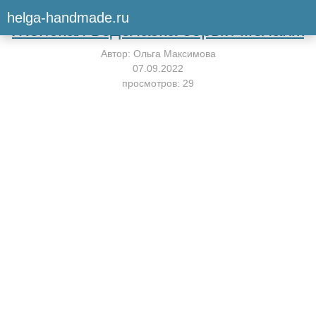
Вернуться к мастер-классу
helga-handmade.ru
Женская водолазка серый меланж
Автор:
Ольга Максимова
07.09.2022
просмотров: 29