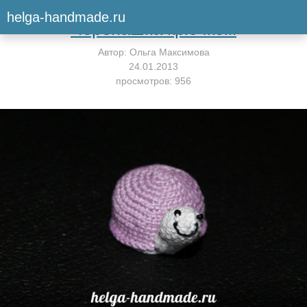
Вернуться к мастер-классу
helga-handmade.ru
Черепашка крючком
Автор:
Ольга Максимова
24.01.2013
просмотров: 956