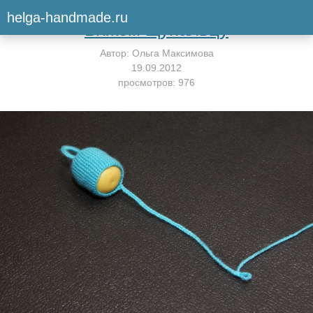
Вернуться к мастер-классу
helga-handmade.ru
Вяжем щупальцу
Автор:
Ольга Максимова
19.09.2012
просмотров: 976