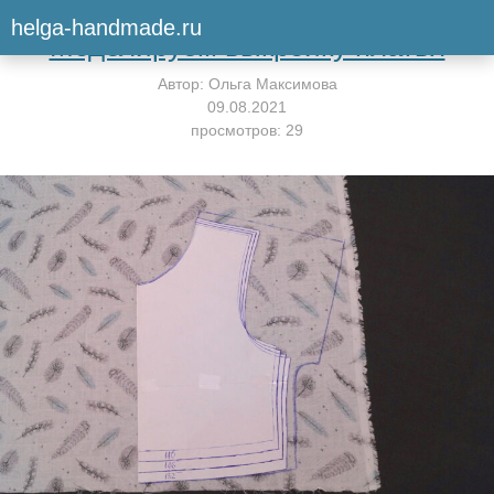
Вернуться к мастер-классу
helga-handmade.ru
Моделируем выкройку платья
Автор:
Ольга Максимова
09.08.2021
просмотров: 29