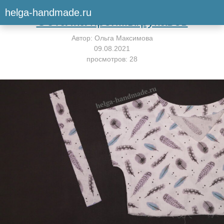
Вернуться к мастер-классу
helga-handmade.ru
Обтачка проймы/рукавов
Автор:
Ольга Максимова
09.08.2021
просмотров: 28