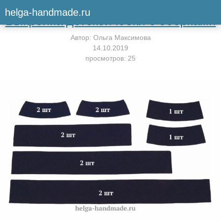
Вернуться к мастер-классу
helga-handmade.ru
Выкройка детской юбки с оборками
Автор:
Ольга Максимова
14.10.2019
просмотров: 25