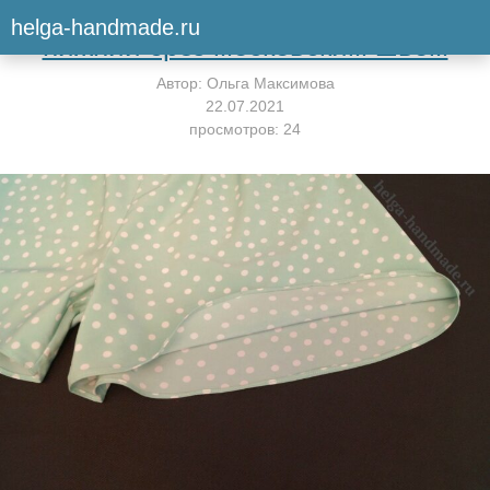
Вернуться к мастер-классу
helga-handmade.ru
нижний срез московским швом
Автор:
Ольга Максимова
22.07.2021
просмотров: 24