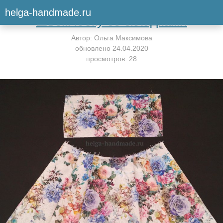
Вернуться к мастер-классу
helga-handmade.ru
Шьём юбку со складками
Автор:
Ольга Максимова
обновлено
24.04.2020
просмотров: 28