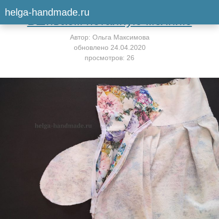
Вернуться к мастер-классу
helga-handmade.ru
Вшиваем потайную молнию
Автор:
Ольга Максимова
обновлено
24.04.2020
просмотров: 26