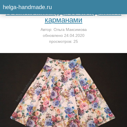
Вернуться к мастер-классу
helga-handmade.ru
Юбка из жаккарда со складками и
карманами
Автор:
Ольга Максимова
обновлено
24.04.2020
просмотров: 25