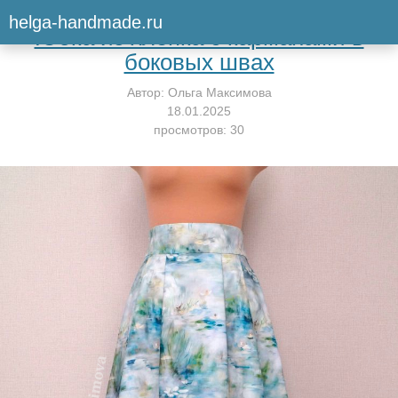
Вернуться к мастер-классу
helga-handmade.ru
Юбка из хлопка с карманами в
боковых швах
Автор:
Ольга Максимова
18.01.2025
просмотров: 30