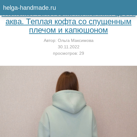
Вернуться к мастер-классу
helga-handmade.ru
Женская толстовка на молнии цвета
аква. Теплая кофта со спущенным
плечом и капюшоном
Автор:
Ольга Максимова
30.11.2022
просмотров: 29