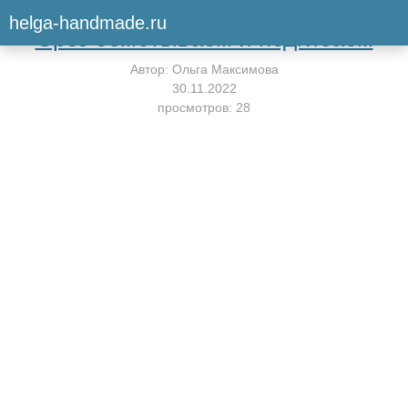
Вернуться к мастер-классу
helga-handmade.ru
Срез обмётываем и подгибаем
Автор:
Ольга Максимова
30.11.2022
просмотров: 28