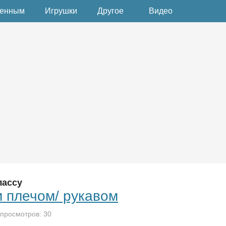
денным
Игрушки
Другое
Видео
лассу
 плечом/ рукавом
 просмотров: 30