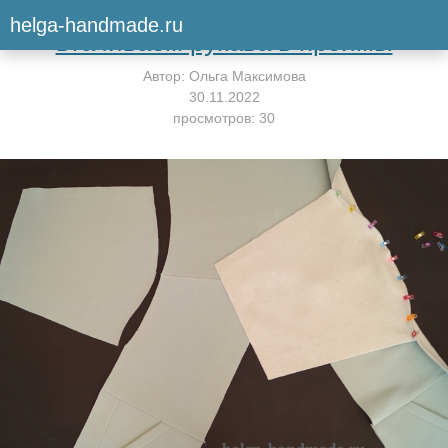
Вернуться к мастер-классу
helga-handmade.ru
втачиваем рукава в проймы
Автор:
Ольга Максимова
30.11.2022
просмотров: 30