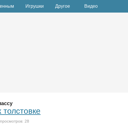
денным
Игрушки
Другое
Видео
лассу
 толстовке
 просмотров: 28