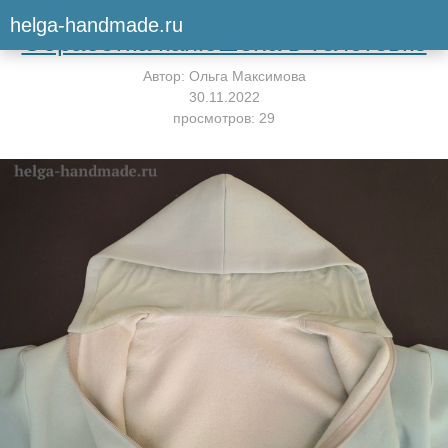
Вернуться к мастер-классу
helga-handmade.ru
Обработка капюшона в толстовке
Автор:
Ольга Максимова
30.11.2022
просмотров: 29