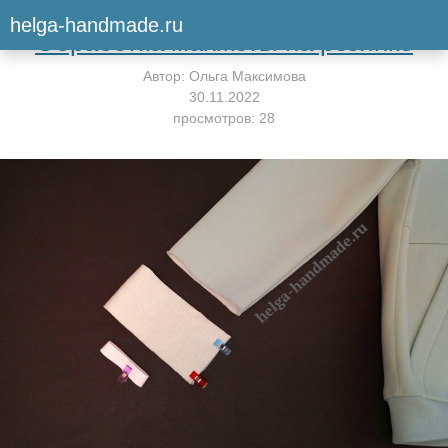
Вернуться к мастер-классу
helga-handmade.ru
Обработка манжеты на резинке
Автор:
Ольга Максимова
30.11.2022
просмотров: 28