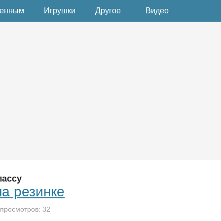
денным
Игрушки
Другое
Видео
лассу
а резинке
 просмотров: 32