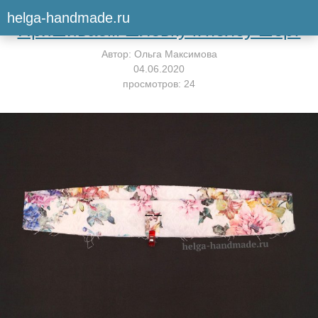
Вернуться к мастер-классу
helga-handmade.ru
Пришиваем шлёвку к поясу шорт
Автор:
Ольга Максимова
04.06.2020
просмотров: 24