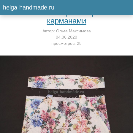
Вернуться к мастер-классу
helga-handmade.ru
Шьём женские шорты на резинке и с
карманами
Автор:
Ольга Максимова
04.06.2020
просмотров: 28