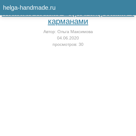
Вернуться к мастер-классу
helga-handmade.ru
Женские летние шорты на резинке с
карманами
Автор:
Ольга Максимова
04.06.2020
просмотров: 30