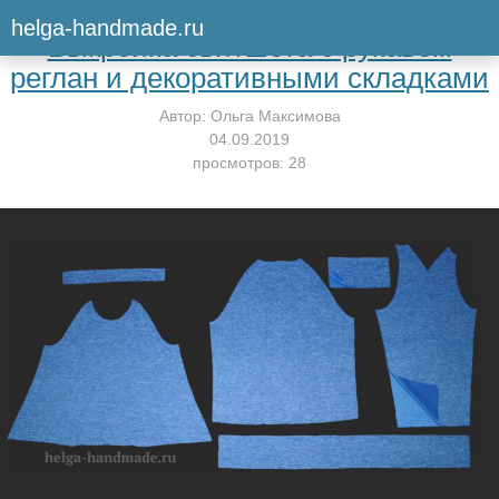
Вернуться к мастер-классу
helga-handmade.ru
Выкройка свитшота с рукавом
реглан и декоративными складками
Автор:
Ольга Максимова
04.09.2019
просмотров: 28