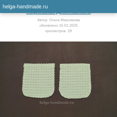
Вернуться к мастер-классу
helga-handmade.ru
Карманы для халата
Автор:
Ольга Максимова
обновлено
15.01.2025
просмотров: 28