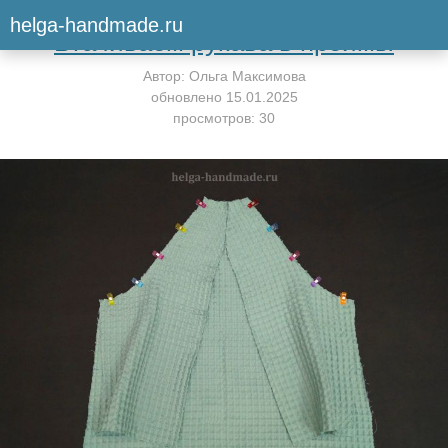
Вернуться к мастер-классу
helga-handmade.ru
Втачиваем рукава в проймы
Автор:
Ольга Максимова
обновлено
15.01.2025
просмотров: 30