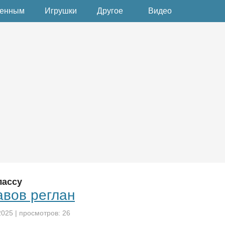
денным
Игрушки
Другое
Видео
лассу
авов реглан
2025
| просмотров: 26