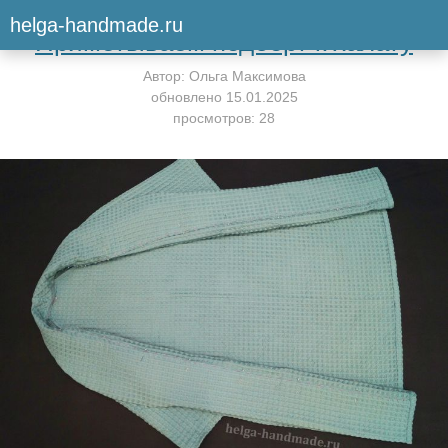
Вернуться к мастер-классу
helga-handmade.ru
Приметываем подборт к халату
Автор:
Ольга Максимова
обновлено
15.01.2025
просмотров: 28