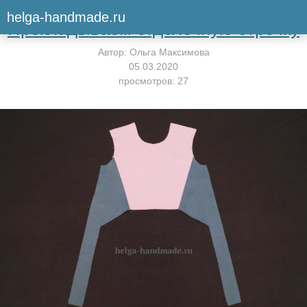
Вернуться к мастер-классу
helga-handmade.ru
Прокладываем отделочную строчку
Автор:
Ольга Максимова
05.03.2020
просмотров: 27