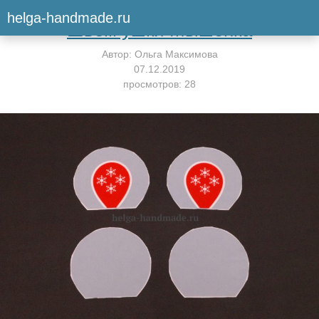
Вернуться к мастер-классу
helga-handmade.ru
Шьём ушки Мышонка
Автор:
Ольга Максимова
07.12.2019
просмотров: 28