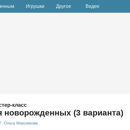
денным
Игрушки
Другое
Видео
стер-класс
я новорожденных (3 варианта)
7
,
Ольга Максимова