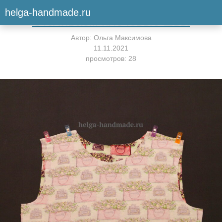
Вернуться к мастер-классу
helga-handmade.ru
Стачиваем плечевые швы
Автор:
Ольга Максимова
11.11.2021
просмотров: 28