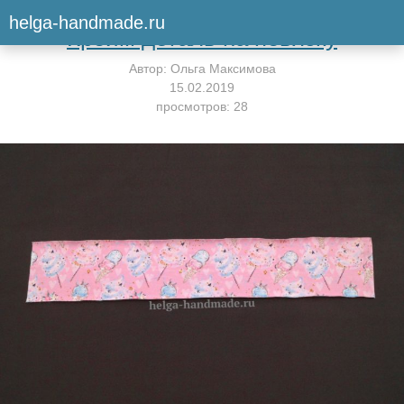
Вернуться к мастер-классу
helga-handmade.ru
Кроим деталь на повязку
Автор:
Ольга Максимова
15.02.2019
просмотров: 28