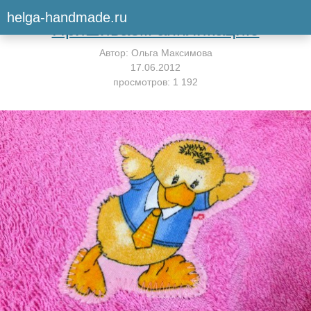
Вернуться к мастер-классу
helga-handmade.ru
Пришиваем аппликацию
Автор:
Ольга Максимова
17.06.2012
просмотров: 1 192