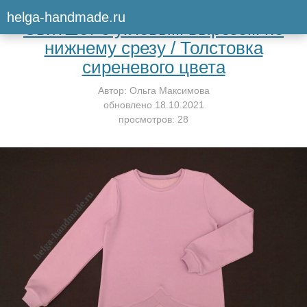
Вернуться к мастер-классу
helga-handmade.ru
Свитшот с угловым вырезом по
нижнему срезу / Толстовка
сиреневого цвета
Автор:
Ольга Максимова
обновлено
18.10.2021
просмотров: 28