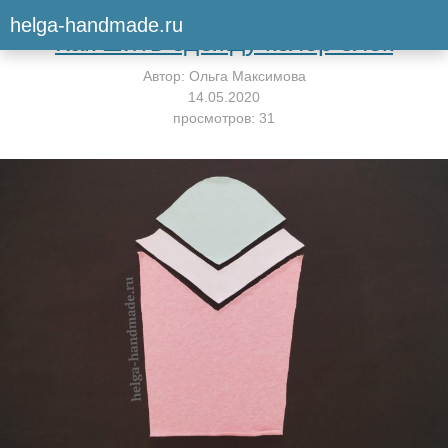
Вернуться к мастер-классу
helga-handmade.ru
Как шить одежду колор блок
Автор:
Ольга Максимова
14.05.2020
просмотров: 31