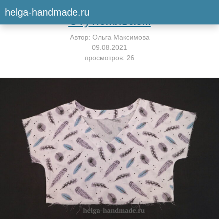
Вернуться к мастер-классу
helga-handmade.ru
Отутюживаем
Автор:
Ольга Максимова
09.08.2021
просмотров: 26