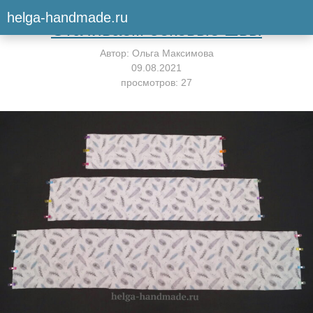
Вернуться к мастер-классу
helga-handmade.ru
Стачиваем боковые швы
Автор:
Ольга Максимова
09.08.2021
просмотров: 27