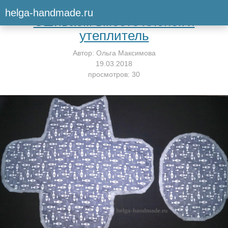
Вернуться к мастер-классу
helga-handmade.ru
Сшиваем вместе хлопок и
утеплитель
Автор:
Ольга Максимова
19.03.2018
просмотров: 30